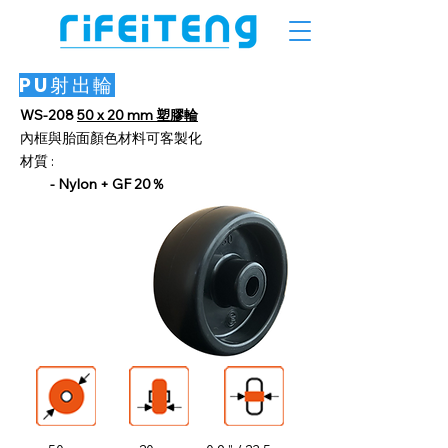
PU射出輪
WS-208
50 x 20 mm 塑膠輪
內框與胎面顏色材料可客製化
材質 :
​
- Nylon + GF 20％