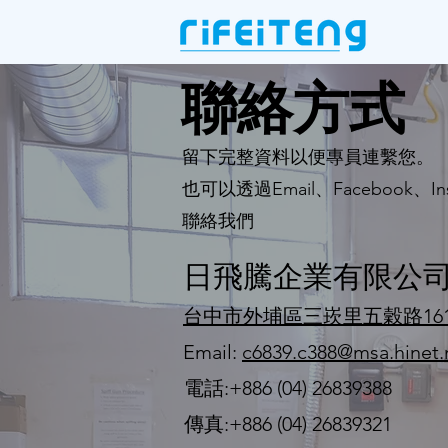
聯絡方式
留下完整資料以便專員連繫您。
也可以透過Email、Facebook、Inst
聯絡我們
日飛騰企業有限公
​台中市外埔區三崁里五穀路16
Email:
c6839.c388@msa.hinet.
電話:+886 (04) 26839388​
傳真:+886 (04) 26839321