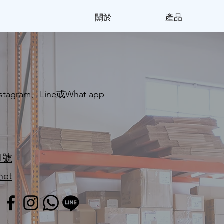
關於
產品
agram、Line或What app
司
1號
net